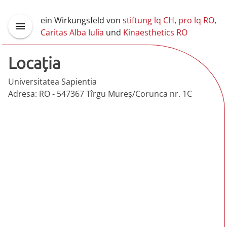
ein Wirkungsfeld von
stiftung lq CH
,
pro lq RO
,
Caritas Alba Iulia
und
Kinaesthetics RO
Locaţia
Universitatea Sapientia
Adresa: RO - 547367 Tîrgu Mureş/Corunca nr. 1C