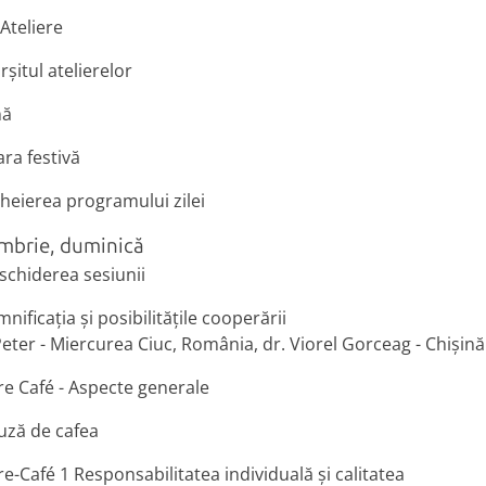
 Ateliere
rșitul atelierelor
nă
ara festivă
cheierea programului zilei
mbrie, duminică
schiderea sesiunii
nificația și posibilitățile cooperării
eter - Miercurea Ciuc, România, dr. Viorel Gorceag - Chișin
re Café - Aspecte generale
uză de cafea
e-Café 1 Responsabilitatea individuală și calitatea