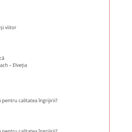
și viitor
ică
ch – Elveția
pentru calitatea îngrijirii?
pentru calitatea îngrijirii?