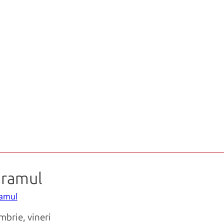
gramul
amul
mbrie, vineri