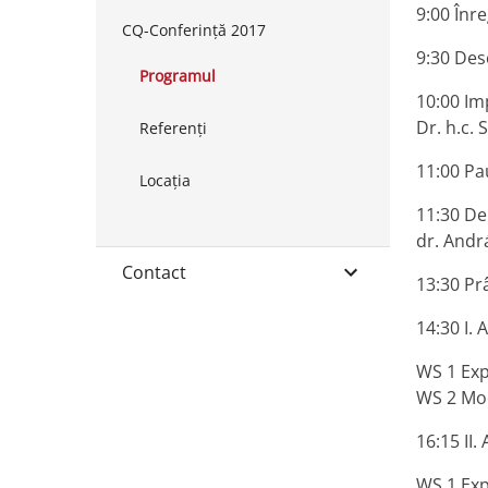
9:00 Înre
CQ-Conferinţă 2017
9:30 Des
Programul
10:00 Imp
Dr. h.c. S
Referenți
11:00 Pa
Locaţia
11:30 De 
dr. Andr
Contact
13:30 Pr
14:30 I. 
WS 1 Expe
WS 2 Mod
16:15 II. 
WS 1 Expe