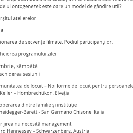
elul ontogenezei: este oare un model de gândire util?
rșitul atelierelor
na
ionarea de secvențe filmate. Podiul participanților.
cheierea programului zilei
mbrie, sâmbătă
schiderea sesiunii
munitatea de locuit – Noi forme de locuit pentru persoanele 
eller – Hombrechtikon, Elveția
perarea dintre familie și instituție
heidegger-Barett - San Germano Chisone, Italia
grijirea nu necesită management
ard Hennessey – Schwarzenberg, Austria