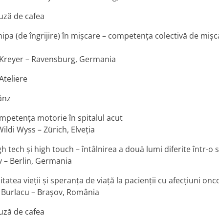
uză de cafea
ipa (de îngrijire) în mișcare – competența colectivă de mișcar
 Kreyer – Ravensburg, Germania
 Ateliere
ânz
mpetența motorie în spitalul acut
ildi Wyss – Zürich, Elveția
h tech și high touch – întâlnirea a două lumi diferite într-o
v – Berlin, Germania
itatea vieții și speranța de viață la pacienții cu afecțiuni onc
 Burlacu – Brașov, România
uză de cafea