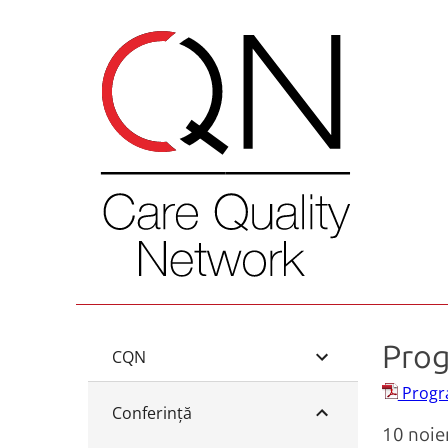
Pro
CQN
Progr
Conferinţă
10 noie