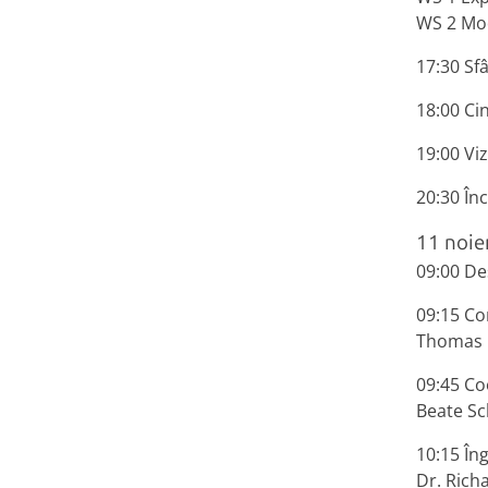
WS 2 Mod
17:30 Sfâ
18:00 Ci
19:00 Viz
20:30 În
11 noie
09:00 De
09:15 Co
Thomas K
09:45 Coo
Beate Sc
10:15 În
Dr. Rich