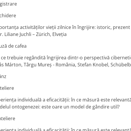
gistrare
chidere
ortanța activităților vieții zilnice în îngrijire: istoric, prezent 
r. Liliane Juchli – Zürich, Elveția
uză de cafea
ce trebuie regândită îngrijirea dintr-o perspectivă cibernet
ás Márton, Târgu Mureș - România, Stefan Knobel, Schübelba
ânz
Ateliere
riența individuală a eficacității: în ce măsură este relevantă 
elul ontogenezei: este oare un model de gândire util?
Ateliere
riența individuală a eficacității: în ce măsură este relevantă 